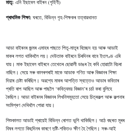
মাতৃ:
এনি ইছাবেল বাইৰন (গৃহিণী)
প্ৰাথমিক শিক্ষা:
ঘৰতে, বিভিন্ন গৃহ-শিক্ষকৰ তত্বাৱধানত
আডা বাইৰনৰ জন্মৰ এমাহৰ পাছতে পিতৃ-মাতৃৰ বিচ্ছেদ হয় আৰু আডাই
মাকৰ লগত থাকিবলৈ লয়। দেউতাক বাইৰনে চিৰদিনৰ বাবে ইংলেণ্ড এৰি
যায়। মাক ইছাবেল বাইৰনে তেখেতৰ ছোৱালী ডাঙৰ হৈ কবি হোৱাটো বিচৰা
নাছিল। সেয়ে সৰু কালৰপৰাই মাকে আডাক গণিত আৰু বিজ্ঞানৰ শিক্ষা
দিয়াৰ চেষ্টা কৰিছিল। অৱশ্যে মাকৰ আপত্তি স্বত্তেও আডাৰ কবিতাৰ
প্ৰতি ৰাপ আছিল আৰু পাছলৈ ‘কবিত্বময় বিজ্ঞান’ৰ চৰ্চা কৰা বুলিহে
কৈছিল। আডা বাইৰনৰ বিজ্ঞানৰ লিখনিসমূহতো সেয়ে চিত্ৰকল্প আৰু কল্পনাৰ
সংমিশ্ৰণ দেখিবলৈ পোৱা যায়।
শিশুকালত আডাই প্ৰায়েই বিভিন্ন ৰোগত ভূগি থাকিছিল। আঠ বছৰত মূৰৰ
বিষৰ লগতে কিছুদিনৰ কাৰণে দৃষ্টি-শক্তিও ক্ষীণ হৈ গৈছিল। সৰু-আই