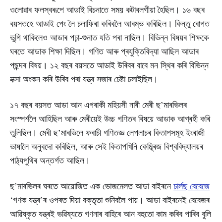
ওলোৱাৰ ফলস্বৰূপে আডাই বিচনাতে সময় কটাবলগীয়া হৈছিল। ১৬ বছৰ
বয়সতহে আডাই পেং লৈ চলাফিৰা কৰিবলৈ আৰম্ভ কৰিছিল। কিন্তু ৰোগত
ভুগি থাকিলেও আডাৰ পঢ়া-শুনাত যতি পৰা নাছিল। বিভিন্ন বিষয়ৰ শিক্ষকে
ঘৰতে আডাক শিক্ষা দিছিল। গণিত আৰু প্ৰযুক্তিবিদ্যা আছিল আডাৰ
পছন্দৰ বিষয়। ১২ বছৰ বয়সতে আডাই উৰিবৰ বাবে মন স্থিৰ কৰি বিভিন্ন
নক্সা অংকন কৰি উৰিব পৰা যন্ত্ৰ সজাৰ চেষ্টা চলাইছিল।
১৭ বছৰ বয়সত আডা আন এগৰাকী মহিয়সী নাৰী মেৰী ছ’মাৰভিলৰ
সংস্পৰ্শলৈ আহিছিল আৰু মেৰীয়েই উচ্চ গণিতৰ বিষয়ে আডাক আগ্ৰহী কৰি
তুলিছিল। মেৰী ছ’মাৰভিলে ফৰাচী গণিতজ্ঞ লেপলাচৰ কিতাপসমূহ ইংৰাজী
ভাষালৈ অনুবদো কৰিছিল, আৰু সেই কিতাপখিনি কেম্ব্ৰিজ বিশ্ববিদ্যালয়ৰ
পাঠ্যপুথিৰ অন্তৰ্গত আছিল।
ছ’মাৰভিলৰ ঘৰতে আয়োজিত এক ভোজমেলত আডা বাইৰনে
চাৰ্লছ বেবেজে
‘গণক যন্ত্ৰ’ৰ ওপৰত দিয়া বক্তৃতা শুনিবলৈ পায়। আডা বাইৰনেই বেবেজৰ
আৱিষ্কৃত যন্ত্ৰই ভৱিষ্যতে গণনাৰ বাহিৰে আন বহুতো কাম কৰিব পাৰিব বুলি