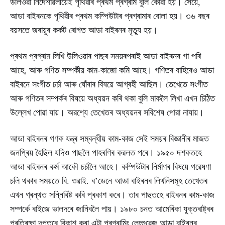
উলিওৱা নিৰ্দেশাৱলীয়েই পৃথিৱীৰ প্ৰথম প্ৰগ্ৰাম বুলি কোৱা হয়। সেয়ে,
আডা বাইৰনকে পৃথিৱীৰ প্ৰথম কম্পিউটাৰ প্ৰগ্ৰামাৰ বোলা হয়। ৩৬ বছৰ
বয়সতে জৰায়ুৰ কৰ্কট ৰোগত আডা বাইৰনৰ মৃত্যু হয়।
প্ৰথম প্ৰগ্ৰাম লিখি উলিওৱাৰ পাছৰ সময়ৰপৰাই আডা বাইৰনৰ গা পৰি
আহে, আৰু গণিত সম্পৰ্কীয় কাম-কাজো কমি আহে। গণিতৰ বাহিৰেও আডা
বাইৰনে সংগীত চৰ্চা আৰু ঘোঁৰাৰ বিষয়ে আগ্ৰহী আছিল। তেখেতে সংগীত
আৰু গণিতৰ সম্পৰ্কৰ বিষয়ে অধ্যয়ন কৰি থকা বুলি মাকলৈ লিখা এখন চিঠিত
উল্লেখ পোৱা যায়। অৱশ্যে তেখেতৰ অধ্যয়নৰ সবিশেষ পোৱা নাযায়।
আডা বাইৰনৰ গণক যন্ত্ৰ সম্বন্ধীয় কাম-কাজ সেই সময়ৰ বিজ্ঞানীৰ মাজত
জনপ্ৰিয় হৈছিল যদিও পাছলৈ পাহৰণিৰ কৱলত পৰে। ১৯৫০ দশকতহে
আডা বাইৰনৰ কৰ্ম আকৌ চৰ্চালৈ আহে। কম্পিউটাৰ নিৰ্মাণৰ বিষয়ে গৱেষণা
চলি থকাৰ সময়তে বি. ওৱাই. ব’ডেনে আডা বাইৰনৰ লিখনিসমূহ তেখেতৰ
এখন গ্ৰন্থত সন্নিবিষ্ট কৰি প্ৰকাশ কৰে। তাৰ পাছতহে বাইৰনৰ কাম-কাজ
সম্পৰ্কে ৰাইজে ভালদৰে জানিবলৈ পায়। ১৯৮০ চনত আমেৰিকা যুক্তৰাষ্ট্ৰৰ
প্ৰতিৰক্ষা দপ্তৰে বিকাশ কৰা এটা প্ৰগ্ৰামিং লেংগুৱেজ আডা বাইৰনৰ