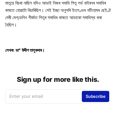
মাতৃয়ে বিচৰা নাছিল যদিও আডাই নিজৰ সমাধি পিতৃ লৰ্ড বাইৰনৰ সমাধিৰ
কাষতে হোৱাটো বিচাৰিছিল। সেই ইচ্ছা অনুসৰি ইংলেণ্ডৰ নটিংহামৰ ছেইণ্ট
মেৰী মেগ্‌ডেলিন গীৰ্জাত পিতৃৰ সমাধিৰ কাষতে আডাকো সমাধিস্থ কৰা
হৈছিল।
লেখক: ডা° উদ্দীপ তালুকদাৰ।
Sign up for more like this.
Enter your email
Subscribe