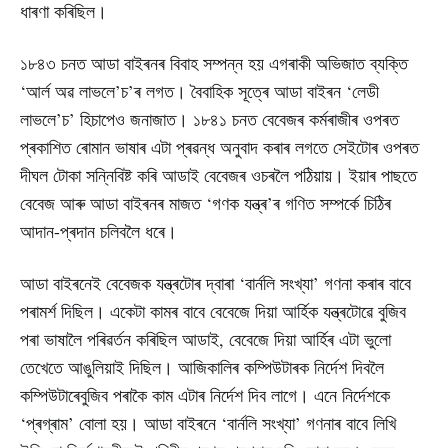
ধাৰণা কৰিছিল।
১৮৪৩ চনত আডা বাইৰনৰ বিবাহ সম্পন্ন হয় এগৰাকী অভিজাত ব্যক্তি
‘আৰ্ল অৱ লাভলে’চ’ৰ লগত। বৈবাহিক সূত্ৰে আডা বাইৰন ‘লেডী
লাভলে’চ’ হিচাপেও জনাজাত। ১৮৪১ চনত বেবেজৰ কৰ্মৰাজীৰ ওপৰত
প্ৰকাশিত ৰোমান ভাষাৰ এটা প্ৰৱন্ধ অনুবাদ কৰাৰ লগতে সেইটোৰ ওপৰত
দীঘল টোকা সন্নিবিষ্ট কৰি আডাই বেবেজৰ ওচৰলৈ পঠিয়ায়। ইয়াৰ পাছতে
বেবেজ আৰু আডা বাইৰনৰ মাজত ‘গণক যন্ত্ৰ’ৰ গণিত সম্পৰ্কে চিঠিৰ
আদান-প্ৰদান চলিবলৈ ধৰে।
আডা বাইৰনেই বেবেজক যন্ত্ৰটোৰ দ্বাৰা ‘বাৰ্নলি সংখ্যা’ গণনা কৰাৰ বাবে
পৰামৰ্শ দিছিল। একেটা কামৰ বাবে বেবেজে দিয়া আৰ্হিক যন্ত্ৰটোৱে বুজিব
পৰা ভাষালৈ পৰিৱৰ্তন কৰিছিল আডাই, বেবেজে দিয়া আৰ্হিৰ এটা ভুলো
তেখেতে আঙুলিয়াই দিছিল। আজিকালিৰ কম্পিউটাৰক নিৰ্দেশ দিবলৈ
কম্পিউটাৰেবুজিব পৰাকৈ কাম এটাৰ নিৰ্দেশ দিব লাগে। এনে নিৰ্দেশকে
‘প্ৰগ্ৰাম’ বোলা হয়। আডা বাইৰনে ‘বাৰ্নলি সংখ্যা’ গণনাৰ বাবে লিখি