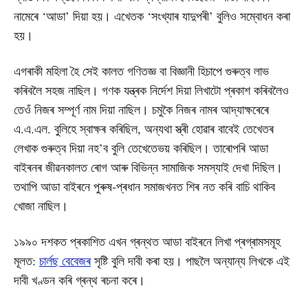
নামেৰে ‘আডা’ দিয়া হয়। এখেতক ‘সংখ্যাৰ যাদুপৰী’ বুলিও সম্বোধন কৰা
হয়।
এগৰাকী মহিলা হৈ সেই কালত গণিতজ্ঞ বা বিজ্ঞানী হিচাপে গুৰুত্ব লাভ
কৰিবলৈ সহজ নাছিল। গণক যন্ত্ৰক নিৰ্দেশ দিয়া লিখাটো প্ৰকাশ কৰিবলৈও
তেওঁ নিজৰ সম্পূৰ্ণ নাম দিয়া নাছিল। চমুকৈ নিজৰ নামৰ আদ্যাক্ষৰেৰে
এ.এ.এল. বুলিহে স্বাক্ষৰ কৰিছিল, অন্যথা স্ত্ৰী হোৱাৰ বাবেই তেখেতৰ
লেখাক গুৰুত্ব দিয়া নহ’ব বুলি তেখেতেভয় কৰিছিল। তাৰোপৰি আডা
বাইৰনৰ জীৱনকালত ৰোগ আৰু বিভিন্ন সামাজিক সমস্যাই দেখা দিছিল।
তথাপি আডা বাইৰনে পুৰুষ-প্ৰধান সমাজখনত শিৰ নত কৰি বাচি থাকিব
খোজা নাছিল।
১৯৯০ দশকত প্ৰকাশিত এখন গ্ৰন্থত আডা বাইৰনে লিখা প্ৰগ্ৰামসমূহ
মূলত:
চাৰ্লছ বেবেজৰ
সৃষ্টি বুলি দাবী কৰা হয়। পাছলৈ অন্যান্য লিখকে এই
দাবী খণ্ডন কৰি গ্ৰন্থ ৰচনা কৰে।