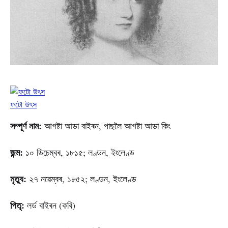
ফটো উৎস
সম্পূৰ্ণ নাম:
আগষ্টা আডা বাইৰন, পাছলৈ আগষ্টা আডা কিং
জ
ন্ম:
১০ ডিচেম্বৰ, ১৮১৫; লণ্ডন, ইংলেণ্ড
মৃত্যু:
২৭ নৱেম্বৰ, ১৮৫২; লণ্ডন, ইংলেণ্ড
পিতৃ:
লৰ্ড বাইৰন (কবি)