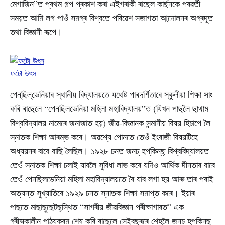
মেগাজিন”ত প্ৰথম গল্প প্ৰকাশ কৰা এইগৰাকী ৰাছেল কাৰ্ছনকে পৰৱৰ্তী
সময়ত আমি লগ পাওঁ সমগ্ৰ বিশ্বতে পৰিৱেশ সজাগতা আন্দোলনৰ অগ্ৰদূত
তথা বিজ্ঞানী ৰূপে।
ফটো উৎস
পেন্‌ছিল্‌ভেনিয়াৰ স্থানীয় বিদ্যালয়তে যথেষ্ট পাৰদৰ্শিতাৰে স্কুলীয়া শিক্ষা সাং
কৰি ৰাছেলে “পেনছিলভেনিয়া মহিলা মহাবিদ্যালয়”ত (যিখন পাছলৈ ছাথাম
বিশ্ববিদ্যালয় নামেৰে জনাজাত হয়) জীৱ-বিজ্ঞানক সন্মানীয় বিষয় হিচাপে লৈ
স্নাতক শিক্ষা আৰম্ভ কৰে। অৱশ্যে পোনতে তেওঁ ইংৰাজী বিষয়টিহে
অধ্যয়নৰ বাবে বাছি লৈছিল। ১৯২৮ চনত জনচ্‌ হপ্‌কিন্‌ছ্‌ বিশ্ববিদ্যালয়ত
তেওঁ স্নাতক শিক্ষা চলাই যাবলৈ সুবিধা লাভ কৰে যদিও আৰ্থিক দীনতাৰ বাবে
তেওঁ পেনছিলভেনিয়া মহিলা মহাবিদ্যালয়তে ৰৈ যাব লগা হয় আৰু তাৰ পৰাই
অত্যন্ত সুখ্যাতিৰে ১৯২৯ চনত স্নাতক শিক্ষা সমাপ্ত কৰে। ইয়াৰ
পাছতে মাছাছুছেটছ্‌স্থিত “সাগৰীয় জীৱবিজ্ঞান পৰীক্ষাগাৰত” এক
গ্ৰীষ্মকালীন পাঠ্যক্ৰম শেষ কৰি ৰাছেলে সেইবছৰৰে শেহলৈ জনচ্‌ হপ্‌কিন্‌ছ্‌