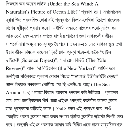
পিক্‌ছাৰ অৱ অছেন লাইফ (Under the Sea Wind: A
Naturalist’s Picture of Ocean Life)” প্ৰকাশ হয়। সমালোচকৰ
দ্বাৰা উচ্চ প্ৰসংশিত হোৱা এই গ্ৰন্থখনে বিজ্ঞান-লেখিকা হিচাপে ৰাছেলক
বিশেষ স্বীকৃতি প্ৰদান কৰে। এইখিনি সময়তে ৰাছেলৰ পদোন্নতিও হয়
আৰু তেওঁ লেখা-মেলাৰ লগতে সাগৰীয় পৰিৱেশ তথা সাগৰতলীৰ জীৱন
সম্পৰ্কে নানা অধ্যয়নত ব্যস্ত হৈ পৰে। ১৯৫০-৫১ চনত সাগৰৰ জন্ম তথা
ইয়াৰ জীৱন বিষয়ক ৰাছেলৰ দ্বিতীয়খন গ্ৰন্থ খণ্ড-খণ্ডকৈ “ছাইন্স
ডাইজেষ্ট (Science Digest)”, “দা য়েল ৰিভিউ (The Yale
Review)” আৰু “দা নিউয়ৰ্কাৰ (the New Yorker)” আদিৰ দৰে
জনপ্ৰিয় পত্ৰিকাত প্ৰকাশ পোৱাৰ পিছত “অক্সফৰ্ড ইউনিভাৰ্ছিটী প্ৰেছ”
নামৰ বিখ্যাত প্ৰকাশন গোষ্ঠীয়ে “দা ছি এৰাউণ্ড আছ্‌ (The Sea
Around Us)” নামত কিতাপ আকাৰে প্ৰকাশ কৰি উলিয়ায়। প্ৰকাশৰ
লগে লগে জনপ্ৰিয়তাৰ শীৰ্ষ চোৱা এইখন গ্ৰন্থই কাৰ্ছনলৈ অনেক সন্মান
তথা পুৰস্কাৰো কঢ়িয়াই আনে। ১৯৫২ চনত এই গ্ৰন্থৰ বাবে তেওঁ
“ৰাষ্ট্ৰীয় গ্ৰন্থ সন্মান” লাভ কৰাৰ লগতে দুটাকৈ সন্মানীয় ডক্টৰেট ডিগ্ৰী লাভ
কৰে। তদুপৰি এইখন গ্ৰন্থক আধাৰ কৰি নিৰ্মিত একে নামৰ তথ্যচিত্ৰখনে