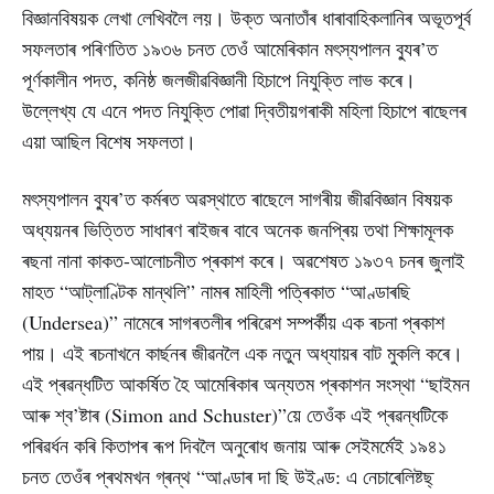
বিজ্ঞানবিষয়ক লেখা লেখিবলৈ লয়। উক্ত অনাতাঁৰ ধাৰাবাহিকলানিৰ অভূতপূৰ্ব
সফলতাৰ পৰিণতিত ১৯৩৬ চনত তেওঁ আমেৰিকান মৎস্যপালন ব্যুৰ’ত
পূৰ্ণকালীন পদত, কনিষ্ঠ জলজীৱবিজ্ঞানী হিচাপে নিযুক্তি লাভ কৰে।
উল্লেখ্য যে এনে পদত নিযুক্তি পোৱা দ্বিতীয়গৰাকী মহিলা হিচাপে ৰাছেলৰ
এয়া আছিল বিশেষ সফলতা।
মৎস্যপালন ব্যুৰ’ত কৰ্মৰত অৱস্থাতে ৰাছেলে সাগৰীয় জীৱবিজ্ঞান বিষয়ক
অধ্যয়নৰ ভিত্তিত সাধাৰণ ৰাইজৰ বাবে অনেক জনপ্ৰিয় তথা শিক্ষামূলক
ৰছনা নানা কাকত-আলোচনীত প্ৰকাশ কৰে। অৱশেষত ১৯৩৭ চনৰ জুলাই
মাহত “আট্‌লাণ্টিক মান্থলি” নামৰ মাহিলী পত্ৰিকাত “আণ্ডাৰছি
(Undersea)” নামেৰে সাগৰতলীৰ পৰিৱেশ সম্পৰ্কীয় এক ৰচনা প্ৰকাশ
পায়। এই ৰচনাখনে কাৰ্ছনৰ জীৱনলৈ এক নতুন অধ্যায়ৰ বাট মুকলি কৰে।
এই প্ৰৱন্ধটিত আকৰ্ষিত হৈ আমেৰিকাৰ অন্যতম প্ৰকাশন সংস্থা “ছাইমন
আৰু শ্ব’ষ্টাৰ (Simon and Schuster)”য়ে তেওঁক এই প্ৰৱন্ধটিকে
পৰিৱৰ্ধন কৰি কিতাপৰ ৰূপ দিবলৈ অনুৰোধ জনায় আৰু সেইমৰ্মেই ১৯৪১
চনত তেওঁৰ প্ৰথমখন গ্ৰন্থ “আণ্ডাৰ দা ছি উইণ্ড: এ নেচাৰেলিষ্টছ্