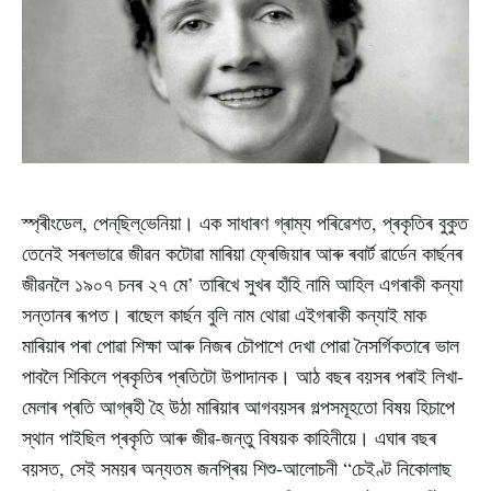
স্প্ৰীংডেল, পেন্‌ছিল্‌ভেনিয়া। এক সাধাৰণ গ্ৰাম্য পৰিৱেশত, প্ৰকৃতিৰ বুকুত
তেনেই সৰলভাৱে জীৱন কটোৱা মাৰিয়া ফ্ৰেজিয়াৰ আৰু ৰবাৰ্ট ৱাৰ্ডেন কাৰ্ছনৰ
জীৱনলৈ ১৯০৭ চনৰ ২৭ মে’ তাৰিখে সুখৰ হাঁহি নামি আহিল এগৰাকী কন্যা
সন্তানৰ ৰূপত। ৰাছেল কাৰ্ছন বুলি নাম থোৱা এইগৰাকী কন্যাই মাক
মাৰিয়াৰ পৰা পোৱা শিক্ষা আৰু নিজৰ চৌপাশে দেখা পোৱা নৈসৰ্গিকতাৰে ভাল
পাবলৈ শিকিলে প্ৰকৃতিৰ প্ৰতিটো উপাদানক। আঠ বছৰ বয়সৰ পৰাই লিখা-
মেলাৰ প্ৰতি আগ্ৰহী হৈ উঠা মাৰিয়াৰ আগবয়সৰ গল্পসমূহতো বিষয় হিচাপে
স্থান পাইছিল প্ৰকৃতি আৰু জীৱ-জন্তু বিষয়ক কাহিনীয়ে। এঘাৰ বছৰ
বয়সত, সেই সময়ৰ অন্যতম জনপ্ৰিয় শিশু-আলোচনী “চেইণ্ট নিকোলাছ