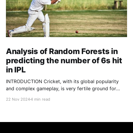
Analysis of Random Forests in
predicting the number of 6s hit
in IPL
INTRODUCTION Cricket, with its global popularity
and complex gameplay, is very fertile ground for
statistical analysis. The many quantitative elements
22 Nov 2024
4 min read
offer unique opportunities for analytical
observations. The use of statistical analysis in cricket
has become crucial, whether it is informing team
predictions, player selection, match outcomes, or
even fan predictions