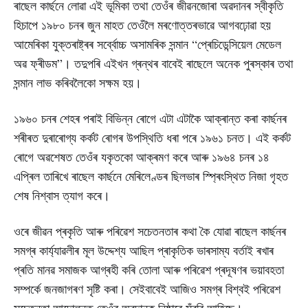
ৰাছেল কাৰ্ছনে লোৱা এই ভূমিকা তথা তেওঁৰ জীৱনজোৰা অৱদানৰ স্বীকৃতি
হিচাপে ১৯৮০ চনৰ জুন মাহত তেওঁলৈ মৰণোত্তৰভাৱে আগবঢ়োৱা হয়
আমেৰিকা যুক্তৰাষ্ট্ৰৰ সৰ্ব্বোচ্চ অসামৰিক সন্মান “প্ৰেচিডেন্সিয়েল মেডেল
অৱ ফ্ৰীডম”। তদুপৰি এইখন গ্ৰন্থৰ বাবেই ৰাছেলে অনেক পুৰস্কাৰ তথা
সন্মান লাভ কৰিবলৈকো সক্ষম হয়।
১৯৬০ চনৰ শেহৰ পৰাই বিভিন্ন ৰোগে এটা এটাকৈ আক্ৰান্ত কৰা কাৰ্ছনৰ
শৰীৰত দুৰাৰোগ্য কৰ্কট ৰোগৰ উপস্থিতি ধৰা পৰে ১৯৬১ চনত। এই কৰ্কট
ৰোগে অৱশেষত তেওঁৰ যকৃতকো আক্ৰমণ কৰে আৰু ১৯৬৪ চনৰ ১৪
এপ্ৰিল তাৰিখে ৰাছেল কাৰ্ছনে মেৰিলেণ্ডৰ ছিলভাৰ স্প্ৰিংস্থিত নিজা গৃহত
শেষ নিশ্বাস ত্যাগ কৰে।
ওৰে জীৱন প্ৰকৃতি আৰু পৰিৱেশ সচেতনতাৰ কথা কৈ যোৱা ৰাছেল কাৰ্ছনৰ
সমগ্ৰ কাৰ্য্যাৱলীৰ মূল উদ্দেশ্য আছিল প্ৰাকৃতিক ভাৰসাম্য বৰ্তাই ৰখাৰ
প্ৰতি মানৱ সমাজক আগ্ৰহী কৰি তোলা আৰু পৰিৱেশ প্ৰদূষণৰ ভয়াবহতা
সম্পৰ্কে জনজাগৰণ সৃষ্টি কৰা। সেইবাবেই আজিও সমগ্ৰ বিশ্বই পৰিৱেশ
সচেতনতা আন্দোলনত তেওঁৰ অৱদানক নিষ্ঠাৰে সুঁৱৰি আহিছে।