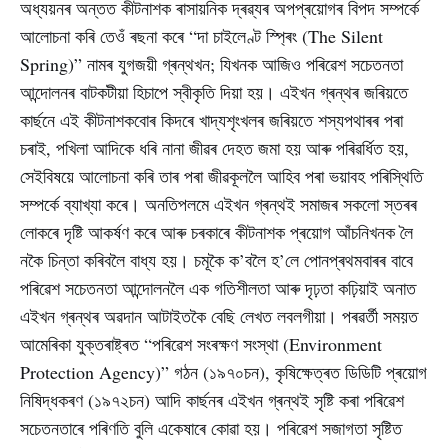
অধ্যয়নৰ অন্তত কীটনাশক ৰাসায়নিক দ্ৰৱ্যৰ অপপ্ৰয়োগৰ বিপদ সম্পৰ্কে
আলোচনা কৰি তেওঁ ৰছনা কৰে “দা চাইলেণ্ট স্প্ৰিং (The Silent
Spring)” নামৰ যুগজয়ী গ্ৰন্থখন; যিখনক আজিও পৰিৱেশ সচেতনতা
আন্দোলনৰ বাটকটীয়া হিচাপে স্বীকৃতি দিয়া হয়। এইখন গ্ৰন্থৰ জৰিয়তে
কাৰ্ছনে এই কীটনাশকবোৰ কিদৰে খাদ্যশৃংখলৰ জৰিয়তে শস্যপথাৰৰ পৰা
চৰাই, পখিলা আদিকে ধৰি নানা জীৱৰ দেহত জমা হয় আৰু পৰিৱৰ্ধিত হয়,
সেইবিষয়ে আলোচনা কৰি তাৰ পৰা জীৱকূললৈ আহিব পৰা ভয়াবহ পৰিস্থিতি
সম্পৰ্কে ব্যাখ্যা কৰে। অনতিপলমে এইখন গ্ৰন্থই সমাজৰ সকলো স্তৰৰ
লোকৰে দৃষ্টি আকৰ্ষণ কৰে আৰু চৰকাৰে কীটনাশক প্ৰয়োগ আঁচনিখনক লৈ
নকৈ চিন্তা কৰিবলৈ বাধ্য হয়। চমূকৈ ক’বলৈ হ’লে পোনপ্ৰথমবাৰৰ বাবে
পৰিৱেশ সচেতনতা আন্দোলনলৈ এক গতিশীলতা আৰু দৃঢ়তা কঢ়িয়াই অনাত
এইখন গ্ৰন্থৰ অৱদান আটাইতকৈ বেছি লেখত লবলগীয়া। পৰৱৰ্তী সময়ত
আমেৰিকা যুক্তৰাষ্ট্ৰত “পৰিৱেশ সংৰক্ষণ সংস্থা (Environment
Protection Agency)” গঠন (১৯৭০চন), কৃষিক্ষেত্ৰত ডিডিটি প্ৰয়োগ
নিষিদ্ধকৰণ (১৯৭২চন) আদি কাৰ্ছনৰ এইখন গ্ৰন্থই সৃষ্টি কৰা পৰিৱেশ
সচেতনতাৰে পৰিণতি বুলি একেষাৰে কোৱা হয়। পৰিৱেশ সজাগতা সৃষ্টিত