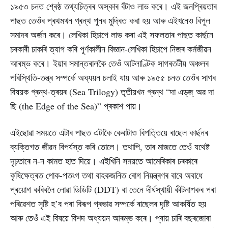
১৯৫৩ চনত শ্ৰেষ্ঠ তথ্যচিত্ৰৰ অস্কাৰ বঁটাও লাভ কৰে। এই জনপ্ৰিয়তাৰ
পাছত তেওঁৰ প্ৰথমখন গ্ৰন্থ পুনৰ মুদ্ৰিত কৰা হয় আৰু এইখনেও বিপুল
সমাদৰ অৰ্জন কৰে। লেখিকা হিচাপে লাভ কৰা এই সফলতাৰ পাছত কাৰ্ছনে
চৰকাৰী চাকৰি ত্যাগ কৰি পূৰ্ণকালীন বিজ্ঞান-লেখিকা হিচাপে নিজৰ কৰ্মজীৱন
আৰম্ভ কৰে। ইয়াৰ সমান্তৰালকৈ তেওঁ আটলাণ্টিক সাগৰতটীয় অঞ্চলৰ
পৰিস্থিতি-তন্ত্ৰ সম্পৰ্কে অধ্যয়ন চলাই যায় আৰু ১৯৫৫ চনত তেওঁৰ সাগৰ
বিষয়ক গ্ৰন্থ-ত্ৰয়ৰ (Sea Trilogy) তৃতীয়খন গ্ৰন্থ “দা এড্‌জ্‌ অৱ দা
ছি (the Edge of the Sea)” প্ৰকাশ পায়।
এইছোৱা সময়তে এটাৰ পাছত এটাকৈ কেবাটাও বিপত্তিয়ে ৰাছেল কাৰ্ছনৰ
ব্যক্তিগত জীৱন বিপৰ্যস্ত কৰি তোলে। তথাপি, তাৰ মাজতে তেওঁ যথেষ্ট
দৃঢ়তাৰে ন-ন কামত হাত দিয়ে। এইখিনি সময়তে আমেৰিকাৰ চৰকাৰে
কৃষিক্ষেত্ৰত পোক-পতংগ তথা বাহকজনিত ৰোগ নিয়ন্ত্ৰণৰ বাবে অবাধে
প্ৰয়োগ কৰিবলৈ লোৱা ডিডিটি (DDT) বা তেনে দীৰ্ঘস্থায়ী কীটনাশকৰ পৰা
পৰিৱেশত সৃষ্টি হ’ব পৰা বিৰূপ প্ৰভাৱ সম্পৰ্কে ৰাছেলৰ দৃষ্টি আকৰ্ষিত হয়
আৰু তেওঁ এই বিষয়ে বিশদ অধ্যয়ন আৰম্ভ কৰে। প্ৰায় চাৰি বছৰজোৰা