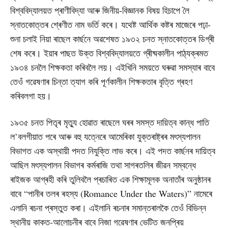
বিশ্ববিদ্যালয়ত প্ৰাণীবিদ্যা আৰু জিনীয়-বিজ্ঞানক বিষয় হিচাপে লৈ
স্নাতকোত্তৰ শ্ৰেণীত নাম ভৰ্তি কৰে। যথেষ্ট আৰ্থিক কষ্টৰ মাজেৰে পঢ়া-
শুনা চলাই নিয়া ৰাছেল কাৰ্ছনে অৱশেষত ১৯৩২ চনত স্নাতকোত্তৰ ডিগ্ৰী
শেষ কৰে। ইয়াৰ পাছত উক্ত বিশ্ববিদ্যালয়তে গ্ৰীষ্মকালীন পাঠ্যক্ৰমত
১৯৩৪ চনলৈ শিক্ষকতা কৰিবলৈ লয়। এইখিনি সময়তে ঘৰুৱা সমস্যাৰ বাবে
তেওঁ গৱেষণাৰ চিন্তা ত্যাগ কৰি পূৰ্ণকালীন শিক্ষকতাৰ বৃত্তি গ্ৰহণ
কৰিবলগা হয়।
১৯৩৫ চনত পিতৃৰ মৃত্যু হোৱাত ৰাছেলে ঘৰৰ সমস্ত দায়িত্ব কান্ধ পাতি
ল’বলগীয়াত পৰে আৰু বহু যত্নেৰে আমেৰিকা যুক্তৰাষ্ট্ৰৰ মৎস্যপালন
বিভাগত এক অস্থায়ী পদত নিযুক্তি লাভ কৰে। এই পদত কাৰ্ছনৰ দায়িত্ব
আছিল মৎস্যপালন বিভাগৰ কৰ্মৰাজি তথা সাগৰতলিৰ জীৱন সম্বন্ধে
ৰাইজক আগ্ৰহী কৰি তুলিবলৈ প্ৰচাৰিত এক শিক্ষামূলক অনাতাঁৰ অনুষ্ঠানৰ
বাবে “পানীৰ তলৰ ৰহস্য (Romance Under the Waters)” নামেৰে
এলানি ৰচনা প্ৰস্তুত কৰা। এইলানি ৰচনাৰ সমান্তৰালকৈ তেওঁ বিভিন্ন
স্থানীয় কাকত-আলোচনীৰ বাবে নিজা গৱেষণাৰ ভেটিত জনপ্ৰিয়