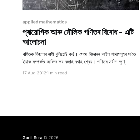
applied mathematics
প্ৰায়োগিক আৰু মৌলিক গণিতৰ বিৰোধ - এটি
আলোচনা
গণিতক বিজ্ঞানৰ ৰাণী বুলিয়েই কওঁ। সেয়ে বিজ্ঞানৰ অইন শাখাসমূহৰ স’তে
ইয়াক সম্পৰ্কত আভিজাত্য বজাই ৰখাই শ্ৰেয়। গণিতৰ মৰ্যাদা ক্ষুণ্
17 Aug 2012
1 min read
Gonit Sora
© 2026