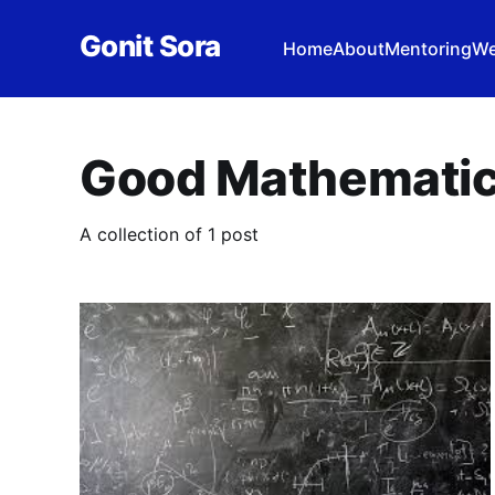
Gonit Sora
Home
About
Mentoring
We
Good Mathemati
A collection of 1 post