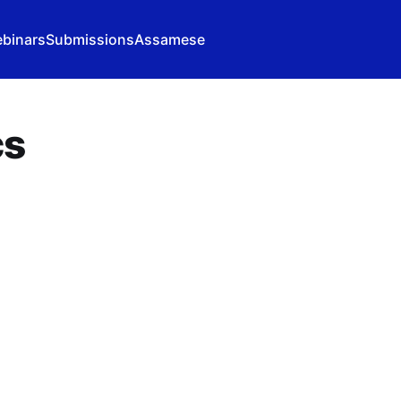
binars
Submissions
Assamese
cs