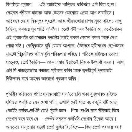
বিপৰ্যস্ত প্ৰমাণ — এই আটাইকে শান্তিত থাকিবলৈ এৰি দিয়া হ’ল।
সেইবাৰ গ্ৰীষ্মত ৱাইলচ আৰু টেইলৰ কোনোৱে একো আগ নাবাঢ়িলে।
আঠবছৰ জোৰা নিৰন্তৰ প্ৰচেষ্টা আৰু জীৱনজোৰা চাপৰ মূৰত ৱাইলচ সাজু
হৈছিল, পৰাজয় মূৰ পাতি ল’বলৈ। তেওঁ টেইলৰক কৈছিল যে, তেওঁলোকৰ
এই প্ৰমাণটো শুধোৰোৱাৰ প্ৰচেষ্টা চলাই থকাৰ কোনো কাৰণ আৰু দেখা
পোৱা নাই। কেম্ব্ৰিজলৈ ঘুৰি যোৱাৰ আগতে, টেইলৰে ইতিমধ্যে ছেপ্টেম্বৰ
মাহটো প্ৰিন্সটনত কটাম বুলি পৰিকল্পনা কৰিছে। গতিকে ৱাইলচৰ হতাশা
সত্বেও, তেওঁ কৈছিল— আৰু এমাহ ইয়াতেই নিজক উৎসৰ্গা কৰক। আশা
এৰি দি ৰাজহুৱাভাৱে পৰাজয় স্বীকাৰ কৰিব আৰু ত্ৰুটীপূৰ্ণ প্ৰমাণটো
নিৰীক্ষণৰ বাবে অইনৰ জ্ঞাতাৰ্থে প্ৰকাশ কৰিব।
পৃথিৱীৰ কঠিনতম গণিতৰ সমস্যাটোৰ স’তে চলি থকা যুদ্ধখনত ৱাইলচ
যদিওৱা পৰাজিত যেন দেখা গ’ল, তথাপি সেই সাত বছৰ জুৰি ঘটি যোৱা
গোটেই কৰ্মকাণ্ডখিনি তেওঁ সুঁৱৰি চালে। পিচে তেওঁৰ মনে সঁকিয়াই দিয়ে
দেখোন বাৰে বাৰে যে— তেওঁৰ সমস্ত কৰ্মখিনি দেখোন ঠিকেই আছে।
অন্ততঃ সান্তনাৰ বাবেই তেওঁ বুজিব বিচাৰিলে— কিয় তেওঁ পৰাজয় বৰণ