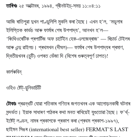
তাৰিখঃ
২৫ অক্টোবৰ, ১৯৯৪, গ্ৰীনউইচ্-সময় ১১:০৪:১১
আজি ৰাতিপুৱা দুখন পাণ্ডুলিপি মুকলি কৰা হৈছে। এখন হ’ল, ‘মডুলাৰ
ইলিপ্তিক কাৰ্ভচ আৰু ফাৰ্মাৰ শেষ উপপাদ্য’, আনখন হ’ল—
‘ৰিংথিওৰেটিক প্ৰপাৰ্টিজ অফ চাৰ্টেইন হেক-এলজেব্ৰাজ’ — ৰিচাৰ্ড টেইলৰ
আৰু এন্দু ৱাইলচ। প্ৰথমখন (দীঘল)— ফাৰ্মাৰ শেষ উপপাদ্যৰ প্ৰমাণ,
দ্বিতীয়খনৰ (চুটি) ওপৰত ভেঁজা দি (বিশেষ গুৰুত্বপূৰ্ণ ঢাপত)!
কাৰ্লৰুবিন্
ওহিও ষ্টেট্-য়ুনিভাৰ্চিটি
টোকাঃ
প্ৰৱন্ধটি যোৱা শতিকাৰ গণিতৰ জগতখনৰ এক আলোড়নকাৰী ঘটনাৰ
সন্দৰ্ভত। ইয়াক সাধাৰণ পাঠকৰ কথা মনত ৰাখিয়েই যুগুতোৱা হৈছে। ফ’ৰ্থ্-
ইষ্টেট্ লণ্ডন, নামৰ প্ৰকাশকে প্ৰকাশ কৰা (প্ৰথম প্ৰকাশ-১৯৯৭),
ছাইমন সিঙৰ (international best seller) FERMAT’S LAST