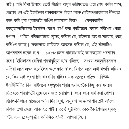
নাই। যদি কিবা উপায়ে তেওঁ সঁচাকৈ অদূৰ ভৱিষ্যতত এয়া শেষ কৰিব পাৰে,
তেনেহ’লে এই ইমেইলৰ কাৰবাৰবোৰ কিয়? আৰু কেইসপ্তাহমানৰ নীৰৱতা
বহন কৰি পূৰা প্ৰমাণটো দাখিল নকৰেনো কিয়? — ফেব্ৰুৱাৰীৰ
বক্তৃতালানিততো ইমেইল যোগে তেওঁ কৰা প্ৰতিজ্ঞাৰ কোনো সবিশেষ পোৱা
নগ’ল। গণিত-পৰিয়ালটোৱে সন্দেহ কৰিলে যে, ৱাইলচে অযথা সময়হে খৰছ
কৰি গৈ আছে। সকলোৱে ভাবিবলৈ আৰম্ভ কৰিলে যে, এই ঘটনাটিও
আগৰবাৰৰ দৰেই হ’ব— ১৯৮৮ চনত মাইয়াওকাই আগবঢ়োৱা প্ৰমাণৰ
দৰে। ইতিহাসৰ যেনিবা পুনৰাবৃত্তি হ’ব খুজিছে। সংখ্যা-তত্ত্ববিদসকল
এতিয়া এনে এখন ইমেইলৰ অপেক্ষাত ৰ’ল, যিখনে এনে এটা বাতৰি কঢ়িয়াব
যে, কিয় এই প্ৰমাণটো শুধৰণিৰ বাহিৰৰ এক ভুলেৰে গঠিত। নিউটন
ইনষ্টিটিউটত দিয়া ৱাইলচৰ বক্তৃতাৰ প্ৰায় ছমাহতকৈ কিছু কম সময়ৰ
ভিতৰতে প্ৰমাণটো সন্দেহৰ মাজত সোমাল। বছৰ বছৰ ধৰি কৰা গোপন
হিচাপ-নিকাচৰ মাজেৰে আনি দিয়া সুখ, অনুৰাগ আৰু আশাৰ ঠাই ল’লে
বিপাক তথা জেঙা আৰু হতাশাই। তেওঁ সুৱঁৰিলে, কেনেকৈ শৈশৱৰ স্বপ্ন
এটা, এক দুঃস্বপ্নলৈ পৰ্যবসিত হ’বলৈ আগবাঢ়িছে।