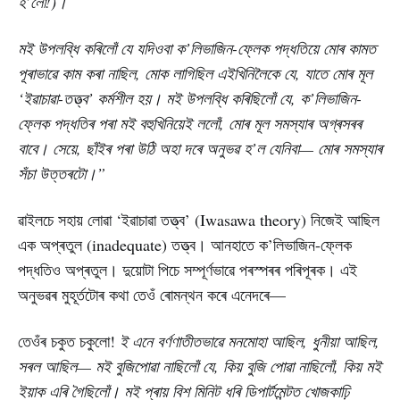
হ’লোঁ!)
।
মই উপলব্ধি কৰিলোঁ যে যদিওবা ক’লিভাজিন-ফ্লেক পদ্ধতিয়ে মোৰ কামত
পূৰাভাৱে কাম কৰা নাছিল, মোক লাগিছিল এইখিনিলৈকে যে, যাতে মোৰ মূল
‘ইৱাচাৱা-তত্ত্ব’ কৰ্মশীল হয়। মই উপলব্ধি কৰিছিলোঁ যে, ক’লিভাজিন-
ফ্লেক পদ্ধতিৰ পৰা মই বহুখিনিয়েই ললোঁ, মোৰ মূল সমস্যাৰ অগ্ৰসৰৰ
বাবে। সেয়ে, ছাঁইৰ পৰা উঠি অহা দৰে অনুভৱ হ’ল যেনিবা— মোৰ সমস্যাৰ
সঁচা উত্তৰটো।”
ৱাইলচে সহায় লোৱা ‘ইৱাচাৱা তত্ত্ব’ (Iwasawa theory) নিজেই আছিল
এক অপ্ৰতুল (inadequate) তত্ত্ব। আনহাতে ক’লিভাজিন-ফ্লেক
পদ্ধতিও অপ্ৰতুল। দুয়োটা পিচে সম্পূৰ্ণভাৱে পৰস্পৰৰ পৰিপূৰক। এই
অনুভৱৰ মুহূৰ্তটোৰ কথা তেওঁ ৰোমন্থন কৰে এনেদৰে—
তেওঁৰ চকুত চকুলো!
ই এনে বৰ্ণণাতীতভাৱে মনমোহা আছিল
, ধুনীয়া আছিল,
সৰল আছিল— মই বুজিপোৱা নাছিলোঁ যে, কিয় বুজি পোৱা নাছিলোঁ, কিয় মই
ইয়াক এৰি গৈছিলোঁ। মই প্ৰায় বিশ মিনিট ধৰি ডিপাৰ্টমেন্টত খোজকাঢ়ি