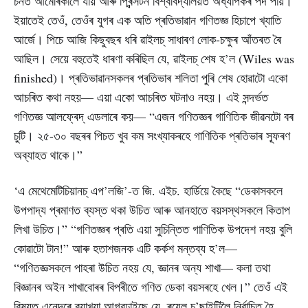
চনত আমেৰিকালৈ যায় আৰু প্ৰিন্সটন বিশ্ববিদ্যালয়ত অধ্যাপকৰ পদ পায়।
ইয়াতেই তেওঁ, তেওঁৰ যুগৰ এক অতি প্ৰতিভাৱান গণিতজ্ঞ হিচাপে খ্যাতি
আৰ্জে। পিচে আজি কিছুবছৰ ধৰি ৱাইলচ্ সাধাৰণ লোক-চক্ষুৰ আঁতৰত ৰৈ
আছিল। সেয়ে বহুতেই ধাৰণা কৰিছিল যে, ৱাইলচ্ শেষ হ’ল (Wiles was
finished)। প্ৰতিভাৱানসকলৰ প্ৰতিভাৰ শলিতা পুৰি শেষ হোৱাটো একো
আচৰিত কথা নহয়— এয়া একো আচৰিত ঘটনাও নহয়। এই সন্দৰ্ভত
গণিতজ্ঞ আলফ্ৰেদ্ এডলাৰে কয়— “এজন গণিতজ্ঞৰ গাণিতিক জীৱনটো বৰ
চুটি। ২৫-৩০ বছৰৰ পিচত খুব কম সংখ্যাকৰহে গাণিতিক প্ৰতিভাৰ স্ফূৰণ
অব্যাহত থাকে।”
‘এ মেথেমেটিচিয়ানচ্ এপ’লজি’-ত জি. এইচ. হাৰ্ডিয়ে কৈছে “ডেকাসকলে
উপপাদ্য প্ৰমাণত ব্যস্ত থকা উচিত আৰু আনহাতে বয়সস্থসকলে কিতাপ
লিখা উচিত।” “গণিতজ্ঞৰ প্ৰতি এয়া সুচিন্তিত গাণিতিক উপদেশ নহয় বুলি
কোৱাটো টান!” আৰু হতাশজনক এটি কৰ্কশ মন্তব্য হ’ল—
“গণিতজ্ঞসকলে পাহৰা উচিত নহয় যে, জ্ঞানৰ অন্য শাখা— কলা তথা
বিজ্ঞানৰ অইন শাখাবোৰৰ বিপৰীতে গণিত ডেকা বয়সৰহে খেল।” তেওঁ এই
বিষয়ত এনেদৰে ব্যাখ্যা আগবঢ়াইছে যে, ৰয়েল চ’ছাইটিলৈ নিৰ্বাচিত হৈ