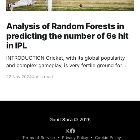
Analysis of Random Forests in
predicting the number of 6s hit
in IPL
INTRODUCTION Cricket, with its global popularity
and complex gameplay, is very fertile ground for
statistical analysis. The many quantitative elements
22 Nov 2024
4 min read
offer unique opportunities for analytical
observations. The use of statistical analysis in cricket
has become crucial, whether it is informing team
predictions, player selection, match outcomes, or
even fan predictions
Gonit Sora
© 2026
Terms of Service
Privacy Policy
Cookie Policy