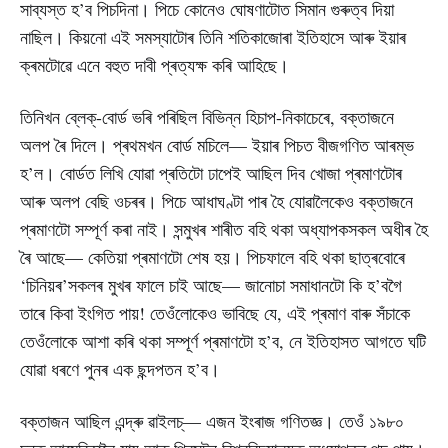
সাব্যস্ত হ’ব পিচদিনা। পিচে কোনেও ঘোষণাটোত সিমান গুৰুত্ব দিয়া
নাছিল। কিয়নো এই সমস্যাটোৰ তিনি শতিকাজোৰা ইতিহাসে আৰু ইয়াৰ
ক্ৰমটোৱে এনে বহুত দাবী প্ৰত্যক্ষ কৰি আহিছে।
তিনিখন ব্লেক্-বোৰ্ড ভৰি পৰিছিল বিভিন্ন হিচাপ-নিকাচেৰে, বক্তাজনে
অলপ ৰৈ দিলে। প্ৰথমখন বোৰ্ড মচিলে— ইয়াৰ পিচত বীজগণিত আৰম্ভ
হ’ল। বোৰ্ডত লিখি যোৱা প্ৰতিটো ঢাপেই আছিল দিব খোজা প্ৰমাণটোৰ
আৰু অলপ বেছি ওচৰৰ। পিচে আধাঘণ্টা পাৰ হৈ যোৱালৈকেও বক্তাজনে
প্ৰমাণটো সম্পূৰ্ণ কৰা নাই। সন্মুখৰ শাৰীত বহি থকা অধ্যাপকসকল অধীৰ হৈ
ৰৈ আছে— কেতিয়া প্ৰমাণটো শেষ হয়। পিচফালে বহি থকা ছাত্ৰবোৰে
‘চিনিয়ৰ’সকলৰ মুখৰ ফালে চাই আছে— জানোচা সমাধানটো কি হ’বগৈ
তাৰে কিবা ইংগিত পায়! তেওঁলোকেও ভাবিছে যে, এই প্ৰমাণ বাৰু সঁচাকে
তেওঁলোকে আশা কৰি থকা সম্পূৰ্ণ প্ৰমাণটো হ’ব, নে ইতিহাসত আগতে ঘটি
যোৱা ধৰণে পুনৰ এক ছন্দপতন হ’ব।
বক্তাজন আছিল এন্দ্ৰু ৱাইলচ্— এজন ইংৰাজ গণিতজ্ঞ। তেওঁ ১৯৮০