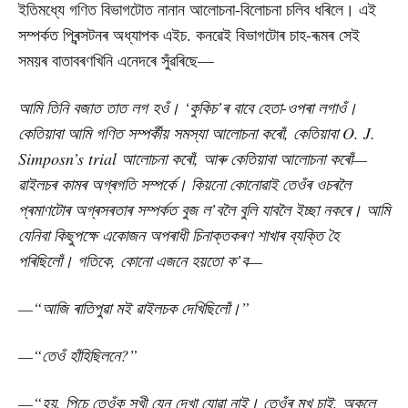
ইতিমধ্যে গণিত বিভাগটোত নানান আলোচনা-বিলোচনা চলিব ধৰিলে। এই
সম্পৰ্কত প্ৰিন্সটনৰ অধ্যাপক এইচ. কনৱেই বিভাগটোৰ চাহ-ৰূমৰ সেই
সময়ৰ বাতাবৰণখিনি এনেদৰে সুঁৱৰিছে—
আমি তিনি বজাত তাত লগ হওঁ। ‘কুকিচ’ৰ বাবে হেতা-ওপৰা লগাওঁ।
কেতিয়াবা আমি গণিত সম্পৰ্কীয় সমস্যা আলোচনা কৰোঁ, কেতিয়াবা O. J.
Simposn’s trial আলোচনা কৰোঁ, আৰু কেতিয়াবা আলোচনা কৰোঁ—
ৱাইলচৰ কামৰ অগ্ৰগতি সম্পৰ্কে। কিয়নো কোনোৱাই তেওঁৰ ওচৰলৈ
প্ৰমাণটোৰ অগ্ৰসৰতাৰ সম্পৰ্কত বুজ ল’বলৈ বুলি যাবলৈ ইচ্ছা নকৰে। আমি
যেনিবা কিছুপক্ষে একোজন অপৰাধী চিনাক্তকৰণ শাখাৰ ব্যক্তি হৈ
পৰিছিলোঁ। গতিকে, কোনো এজনে হয়তো ক’ব—
—
“আজি ৰাতিপুৱা মই ৱাইলচক দেখিছিলোঁ।”
—
“তেওঁ হাঁহিছিলনে?”
—
“হয়, পিচে তেওঁক সুখী যেন দেখা যোৱা নাই। তেওঁৰ মুখ চাই, অকলে