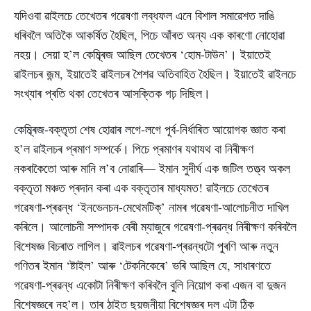
যদিওবা ৱাইলচে তেখেতৰ গৱেষণা লব্ধফল এনে বিশাল সমাৱেশত দাঙি
ধৰিবলৈ অতিকৈ আকৰ্ষিত হৈছিল, পিচে আঁৰত অন্য এক কাৰণো নোহোৱা
নহয়। সেয়া হ’ল কেম্ব্ৰিজ আছিল তেখেতৰ ‘হোম-টাউন’। ইয়াতেই
ৱাইলচৰ জন্ম, ইয়াতেই ৱাইলচৰ শৈশৱ অতিবাহিত হৈছিল। ইয়াতেই ৱাইলচে
সংখ্যাৰ প্ৰতি থকা তেখেতৰ আসক্তিক গঢ় দিছিল।
কেম্ব্ৰিজ-বক্তৃতা শেষ হোৱাৰ লগে-লগে পূৰ্ব-নিৰ্ধাৰিত আয়োগক জ্ঞাত কৰা
হ’ল ৱাইলচৰ প্ৰমাণ সম্পৰ্কে। পিচে প্ৰমাণৰ যথাযথ বা নিৰীক্ষণ
নকৰাকৈতো আৰু মানি ল’ব নোৱাৰি— ইমান সুদীৰ্ঘ এক জটিল তত্ত্ব অকল
বক্তৃতা মঞ্চত প্ৰদান কৰা এক বক্তৃতাৰ মাধ্যমত! ৱাইলচে তেখেতৰ
গৱেষণা-প্ৰৱন্ধ ‘ইনভেনচন-মেথেমটিক্’ নামৰ গৱেষণা-আলোচনীত দাখিল
কৰিলে। আলোচনী সম্পাদক বেৰী ম্যাজুৰে গৱেষণা-প্ৰৱন্ধ নিৰীক্ষণ কৰিবলৈ
বিশেষজ্ঞ বিচৰাত লাগিল। ৱাইলচৰ গৱেষণা-প্ৰৱন্ধটো পুৰণি আৰু নতুন
গণিতৰ ইমান ‘ষ্টাইল’ আৰু ‘টেকনিকেৰে’ ভৰি আছিল যে, সাধাৰণতে
গৱেষণা-প্ৰৱন্ধ একোটা নিৰীক্ষণ কৰিবলৈ বুলি নিয়োগ কৰা এজন বা দুজন
বিশেষজ্ঞৰে নহ’ল। তাৰ ঠাইত ছয়জনীয়া বিশেষজ্ঞৰ দল এটা ঠিক