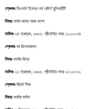
প্ৰেৰকঃ
লিওনাৰ্ড ইভেনচ নৰ্থ ৱেষ্টাৰ্ণ য়ুনিভাৰ্চিটি
বিষয়ঃ
ফাৰ্মা-আলচ আৰু অলপ
তাৰিখঃ
২৪ নৱেম্বৰ, ১৯৯৩, গ্ৰীনউইচ সময় ১২:০০:৩৪
প্ৰেৰকঃ
বব ছিলভাৰমেন
বিষয়ঃ
ফাৰ্মাৰ ছিদ্ৰ
তাৰিখঃ
২২ নৱেম্বৰ, ১৯৯৩, গ্ৰীনউইচ সময় ২০:০০:০১
প্ৰেৰকঃ
ৰিচাৰ্ড পিঞ্চ
বিষয়ঃ
ফাৰ্মাৰ মৰ্যাদা