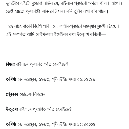
ভুলটোৱে এইটো বুজোৱা নাছিল যে, ৱাইলচৰ প্ৰমাণো অথলে গ’ল। মাথোন
তেওঁ হয়তো প্ৰমাণটো আৰু বেচি সবল কৰি তুলিব লগা হ’ব পাৰে।
লাহে লাহে বাতৰি বিয়পি পৰিল যে, ফাৰ্মাৰ-প্ৰমাণে সমস্যাৰ সন্মখীন হৈছে।
এই সম্পৰ্কত আমি কেইখনমান ইমেইলৰ কথা উল্লেখ কৰিলোঁ—
বিষয়ঃ
ৱাইলচৰ প্ৰমাণত আঁত হেৰাইছে?
তাৰিখঃ
১৮ নৱেম্বৰ, ১৯৯৩, গ্ৰীনউইচ সময় ২১:০৪:৪৯
প্ৰেৰকঃ
জোচেফ লিপমেন
উত্তৰঃ
ৱাইলচৰ প্ৰমাণত আঁত হেৰাইছে?
তাৰিখঃ
১৯ নৱেম্বৰ, ১৯৯৩, গ্ৰীনউইচ সময় ১৫:৪২:৩৪