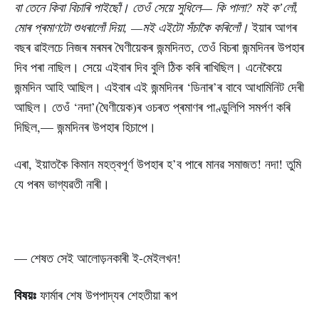
বা তেনে কিবা বিচাৰি পাইছোঁ। তেওঁ সেয়ে সুধিলে— কি পালা? মই ক’লোঁ,
মোৰ প্ৰমাণটো শুধৰালোঁ দিয়া, —মই এইটো সঁচাকৈ কৰিলোঁ।
ইয়াৰ আগৰ
বছৰ ৱাইলচে নিজৰ মৰমৰ ঘৈণীয়েকৰ জন্মদিনত, তেওঁ বিচৰা জন্মদিনৰ উপহাৰ
দিব পৰা নাছিল। সেয়ে এইবাৰ দিব বুলি ঠিক কৰি ৰাখিছিল। এনেকৈয়ে
জন্মদিন আহি আছিল। এইবাৰ এই জন্মদিনৰ ‘ডিনাৰ’ৰ বাবে আধামিনিট দেৰী
আছিল। তেওঁ ‘নদা’(ঘৈণীয়েক)ৰ ওচৰত প্ৰমাণৰ পাণ্ডুলিপি সমৰ্পণ কৰি
দিছিল,— জন্মদিনৰ উপহাৰ হিচাপে।
এৰা, ইয়াতকৈ কিমান মহত্বপূৰ্ণ উপহাৰ হ’ব পাৰে মানৱ সমাজত! নদা! তুমি
যে পৰম ভাগ্যৱতী নাৰী।
— শেষত সেই আলোড়নকাৰী ই-মেইলখন!
বিষয়ঃ
ফাৰ্মাৰ শেষ উপপাদ্যৰ শেহতীয়া ৰূপ