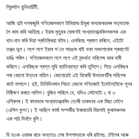
প্ৰিন্সটন য়ুনিভাৰ্চিটি,
আজি দুটা দশকজুৰি গণিতজ্ঞসকলে টানিয়ামা-চিমুৰা কনজেকচাৰৰ সত্যতাক
লৈ কাম কৰি আহিছে। ইয়াৰ মৃত্যুৰ ঘোষণাই সংখ্যাতত্ত্ববিদসকলক এক
থান-বান কৰি দিয়া প্ৰতিক্ৰিয়া ঘটাব। এলকিছে প্ৰমাণ কৰিলে, এইটো
তত্ত্ব ভুল। লগে লগে ইয়াৰ স’তে সাঙোৰ খাই থকা সকলোবোৰ প্ৰমাণেই
ভাঙি পৰিল। গণিতজ্ঞসকলে লগে লগে এই সন্দৰ্ভত সবিশেষ খবৰ দাবী
কৰিলে। এলকিছক প্ৰশ্ন সুধি ব্যতিব্যস্ত কৰি তুলিলে। পিচে এলকিছৰ
পৰা কোনো উত্তৰ নাহিল। কোনোৱেই এই বিৰোধী উদাহৰণটিৰ সবিশেষ
বাৰ্তা নাপালে। দুই, তিনিদিনমান পিচত কোনো গণিতজ্ঞই ইমেইলটোকে পুনৰ
নিৰীক্ষণ কৰাত লাগিল। বুজিব পাৰিলে যে, যদিও মেইলটো ২ বা ৩
এপ্ৰিলৰ। ই কানাডাৰ সংখ্যাতত্ত্ববিদ হেনৰী ডাৰমনৰ এক মিছা মেইল
(এপিল ফুল!)। ই আছিল ফাৰ্মা সম্পৰ্কীয় উৰাবাতৰি বিয়পাই ফুৰাসকলক
এক পাঠ দিবলৈ বুলি।
যি হওক এবাৰৰ বাবে অন্ততঃ শেষ উপপাদ্যকে ধৰি ৱাইলচ, টেইলৰ আৰু