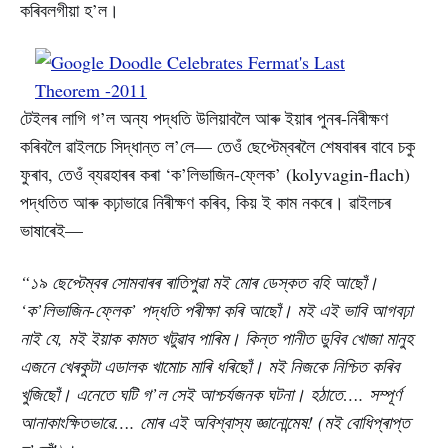
কৰিবলগীয়া হ’ল।
টেইলৰ লাগি গ’ল অন্য পদ্ধতি উলিয়াবলৈ আৰু ইয়াৰ পুনৰ-নিৰীক্ষণ
কৰিবলৈ ৱাইলচে সিদ্ধান্ত ল’লে— তেওঁ ছেপ্টেম্বৰলৈ শেষবাৰৰ বাবে চকু
ফুৰাব, তেওঁ ব্যৱহাৰৰ কৰা ‘ক’লিভাজিন-ফ্লেক’ (kolyvagin-flach)
পদ্ধতিত আৰু কঢ়াভাৱে নিৰীক্ষণ কৰিব, কিয় ই কাম নকৰে। ৱাইলচৰ
ভাষাৰেই—
“১৯ ছেপ্টেম্বৰ সোমবাৰৰ ৰাতিপুৱা মই মোৰ ডেস্কত বহি আছোঁ।
‘ক’লিভাজিন-ফ্লেক’ পদ্ধতি পৰীক্ষা কৰি আছোঁ। মই এই ভাবি আগবঢ়া
নাই যে, মই ইয়াক কামত খটুৱাব পাৰিম। কিন্ত পানীত ডুবিব খোজা মানুহ
এজনে খেৰকুটা এডালক খামোচ মাৰি ধৰিছোঁ। মই নিজকে নিশ্চিত কৰিব
খুজিছোঁ। এনেতে ঘটি গ’ল সেই আশ্চৰ্যজনক ঘটনা। হঠাতে…. সম্পূৰ্ণ
আনাকাংক্ষিতভাৱে…. মোৰ এই অবিশ্বাস্য জ্ঞানোন্মেষ! (মই বোধিপ্ৰাপ্ত