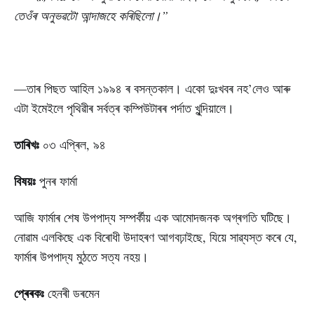
তেওঁৰ অনুভৱটো আন্দাজহে কৰিছিলো।”
—তাৰ পিছত আহিল ১৯৯৪ ৰ বসন্তকাল। একো দুঃখবৰ নহ’লেও আৰু
এটা ইমেইলে পৃথিৱীৰ সৰ্বত্ৰ কম্পিউটাৰৰ পৰ্দাত খুন্দিয়ালে।
তাৰিখঃ
০৩ এপ্ৰিল, ৯৪
বিষয়ঃ
পুনৰ ফাৰ্মা
আজি ফাৰ্মাৰ শেষ উপপাদ্য সম্পৰ্কীয় এক আমোদজনক অগ্ৰগতি ঘটিছে।
নোৱাম এলকিছে এক বিৰোধী উদাহৰণ আগবঢ়াইছে, যিয়ে সাৱ্যস্ত কৰে যে,
ফাৰ্মাৰ উপপাদ্য মুঠতে সত্য নহয়।
প্ৰেৰকঃ
হেনৰী ডৰমেন