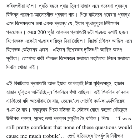
কৰিবলগীয়া হ’ল। প্ৰতি বছৰে প্ৰায় ত্ৰিশ হাজাৰ এনে গৱেষণা প্ৰৱন্ধ
বিভিন্ন গৱেষণা-আলোচনীত প্ৰকাশ পায়। পিচে ৱাইলচৰ গৱেষণা প্ৰৱন্ধ
এনে বিশেষত্বৰে ভৰা একক প্ৰৱন্ধ যে, ইয়াৰ পুংখানুপুংখ নিৰীক্ষণৰ
প্ৰয়োজন। সেয়ে 200 পৃষ্ঠা আকাৰৰ প্ৰমাণটো ছটা খণ্ডত ভগাই ছজন
বিশেষজ্ঞক একোটা খণ্ডৰ দায়িত্ব দিয়া হৈছিল। ৰিচাৰ্ড টেইলৰ আছিল এনে
বিশেষজ্ঞ কেইজনৰ এজন। এইজন বিশেষজ্ঞৰ দৃষ্টিভংগী আছিল অলপ
সুকীয়া। তেখেতে বাকী পাঁচজন বিশেষজ্ঞৰ মতামত নহালৈকে নিজৰ মতামত
দিবলৈ খোজা নাই।
এই বিৰাটকায় প্ৰমাণটো আৰু ইয়াক আগবঢ়াই নিয়া যুক্তিসমূহ, হাজাৰ
হাজাৰ যুক্তিৰ অনিৱিচ্ছিন্ন শিকলিৰে গঁথা আছিল। এই শিকলিৰ ক’ৰবাৰ
এঠাইতো যদি আসোঁৱাহ ৰৈ যায়, তেনেহ’লে গোটেই কৰ্ম-কাণ্ডখিনিয়েই
পণ্ড হৈ যাব। বক্তৃতাৰ পিচত ৱাইলচ ই-মেইলৰ যোগে বহুতো কৌতুহল
উদ্দীপক প্ৰশ্ন, সন্দেহ তথা প্ৰশ্নৰ সন্মুখীন হৈ থাকিল। পিচে— “I was
still pretty confident that none of these questions would
cause me much trobule’… তেওঁ ইতিমধ্যে উপৰ্যুপৰি নিৰীক্ষণ