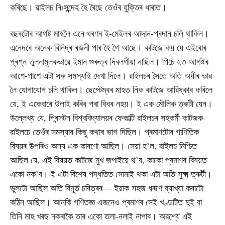
কৰিছে। ৱাইলচ নিঃসন্দেহ হৈ ৰৈছে তেওঁৰ যুক্তিৰ ধাৰাত।
বছৰটোৰ আগষ্ট মাহলৈ এনে ধৰণৰ ই-মেইলৰ আদান-প্ৰদান চলি থাকিল।
এনেদৰে অনেক বিনিদ্ৰ ৰজনী পাৰ হৈ গৈ আছে। কাটজে কয় যে এইবোৰ
প্ৰশ্ন তুলনামূলকভাৱে ইমান গুৰুত্ব দিবলগীয়া নাছিল। পিচে ২৩ আগষ্টৰ
আশে-পাশে এটা সৰু সমস্যাই দেখা দিলে। ৱাইলচৰ সৈতে অতি অধীৰ ভাৱ
লৈ যোগাযোগ চলি থাকিল। ছেপ্টেম্বৰ মাহত নিক কাটজে আৱিষ্কাৰ কৰিলে
যে, ই একেবাৰে উলাই কৰিব পৰা বিধৰ নহয়। ই এক মৌলিক ত্ৰুটী যেন।
উল্লেখ্য যে, প্ৰিন্সটন বিশ্ববিদ্যালয়ৰ ফেকাল্টি ৱাইলচৰ সহকৰ্মী কাটজক
ৱাইলচে তেওঁৰ সমস্যাৰ কিছু কথাৰ ভাগ দিছিল। প্ৰমাণটোৰ গাণিতিক
বিষয়ৰ উপৰিও অন্য এক কাৰণো আছিল। সেয়া হ’ল, ৱাইলচ নিশ্চিত
আছিল যে, এই বিষয়ত কাটজে মুখ জপাইয়ে থ’ব, কাকো প্ৰমাণৰ বিষয়ত
একো নক’ব। ই এটা বিশেষ পদ্ধতিত সোমাই থকা এটা অতি সুক্ষ্ম ত্ৰুটী।
ভুলটো আছিল অতি বিমূৰ্ত চৰিত্ৰৰ— ইয়াক সহজ ধৰণে ব্যাখ্যা কৰাটো
কঠিন আছিল। আনকি গণিতজ্ঞ এজনেও প্ৰমাণৰ সেই খণ্ডটিত দুই বা
তিনি মাহ খৰছ নকৰাকৈ তাৰ একো তলা-নলাই নাপাব। অৱশ্যে এই