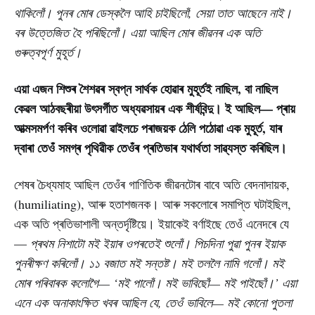
থাকিলোঁ। পুনৰ মোৰ ডেস্কলৈ আহি চাইছিলোঁ, সেয়া তাত আছেনে নাই।
বৰ উত্তেজিত হৈ পৰিছিলোঁ। এয়া আছিল মোৰ জীৱনৰ এক অতি
গুৰুত্বপূৰ্ণ মুহূৰ্ত।
এয়া এজন শিশুৰ শৈশৱৰ স্বপ্ন সাৰ্থক হোৱাৰ মুহূৰ্তই নাছিল, বা নাছিল
কেৱল আঠবছৰীয়া উৎসৰ্গীত অধ্যৱসায়ৰ এক শীৰ্ষবিন্দু। ই আছিল— প্ৰায়
আত্মসমৰ্পণ কৰিব ওলোৱা ৱাইলচে পৰাজয়ক ঠেলি পঠোৱা এক মুহূৰ্ত, যাৰ
দ্বাৰা তেওঁ সমগ্ৰ পৃথিৱীক তেওঁৰ প্ৰতিভাৰ যথাৰ্থতা সাৱ্যস্ত কৰিছিল।
শেষৰ চৈধ্যমাহ আছিল তেওঁৰ গাণিতিক জীৱনটোৰ বাবে অতি বেদনাদায়ক,
(humiliating), আৰু হতাশজনক। আৰু সকলোৰে সমাপ্তি ঘটাইছিল,
এক অতি প্ৰতিভাশালী অন্তৰ্দৃষ্টিয়ে। ইয়াকেই বৰ্ণাইছে তেওঁ এনেদৰে যে
—
প্ৰথম নিশাটো মই ইয়াৰ ওপৰতেই শুলোঁ। পিচদিনা পুৱা পুনৰ ইয়াক
পুনৰীক্ষণ কৰিলোঁ। ১১ বজাত মই সন্তষ্ট। মই তললৈ নামি গলোঁ। মই
মোৰ পৰিবাৰক কলোগৈ— ‘মই পালোঁ। মই ভাবিছোঁ— মই পাইছোঁ।
’ এয়া
এনে এক অনাকাংক্ষিত খবৰ আছিল যে, তেওঁ ভাবিলে— মই কোনো পুতলা