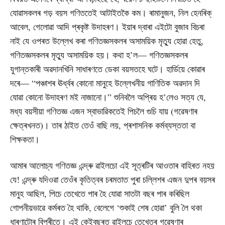
যোৱাসকলৰ গড় বয়স গণিততেই আটাইতকৈ কম। ৰামানুজন, নিল হেনৰিক্
আবেল, গেলোৱা আদি প্ৰকৃষ্ট উদাহৰণ। ইয়াৰ দ্বাৰা এইটো বুজাব বিচৰা
নাই যে ওপৰত উল্লেখ কৰা গণিতজ্ঞসকলৰ অসাময়িক মৃত্যু হোৱা হেতু,
গণিতজ্ঞসকলৰ মৃত্যু অসাময়িক হয়। কথা হ’ল— গণিতজ্ঞসকলৰ
যুগান্তকাৰী অৱদানখিনি সাধাৰণতে ডেকা বয়সতহে ঘটে। হাৰ্ডিয়ে কোৱাৰ
দৰে— “পঞ্চাশৰ ঊৰ্ধ্বৰ কোনো মানুহে উল্লেখনীয় গাণিতিক অৱদান দি
যোৱা কোনো উদাহৰণ মই নাজানো।” শুনিবলৈ অপ্ৰিয় হ’লেও সত্য যে,
মধ্য বয়সীয়া গণিতজ্ঞ এজন স্বাভাৱিকতেই পিচলৈ গুচি যায় (গৱেষণাৰ
ক্ষেত্ৰখনত)। তাৰ ঠাইত তেওঁ বাছি লয়, প্ৰশাসনিক কৰ্মব্যস্ততা বা
শিক্ষকতা।
আমাৰ আলোচ্য গণিতজ্ঞ এন্দ্ৰু ৱাইলচো এই সূত্ৰটিৰ আওতাৰ বাহিৰত নহয়
যে! এন্দ্ৰু যদিওৱা তেওঁৰ কৃতিত্বৰ চৰমতাত পুৰা চল্লিশৰ এজন দুপৰ বয়সৰ
মানুহ আছিল, পিচে তেখেতে পাৰ হৈ যোৱা সাতটা বছৰ পাৰ কৰিছিল
গোপনীয়ভাৱে কৰ্মৰত হৈ থাকি, বেলেগে ‘শুকাই শেষ হোৱা’ বুলি লৈ থকা
ধাৰণাটোৰ বিপৰীতে। এই কেইবছৰত ৱাইলচে তেখেতৰ গৱেষণাৰ