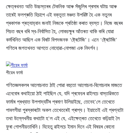
ক্ষেত্ৰখনত অতি উচ্চস্তৰৰ টেকনিক আৰু সঁজুলিৰ প্ৰসাৰ ঘটায় আৰু
তাৰেই ফলশ্ৰুতি হিচাপে এই বক্তৃতা মঞ্চত উপৱিষ্ট হৈ এক নতুনৰ
প্ৰকাশক প্ৰত্যাহ্বান জনাই নিজকে প্ৰতিষ্ঠা কৰাত ব্যস্ত। নিজে বছৰৰ
পিচত বছৰ ধৰি স্ব-নিৰ্বাসিত হৈ, লোকচক্ষুৰ আঁতৰত থাকি কৰি যোৱা
কৰ্মখিনিত আছিল এক বিৰাট বিপদজনক ‘ষ্ট্ৰেটেজি’। এনে ‘ষ্ট্ৰেটেজি’
গণিতৰ জগতখনত আগতে নোহোৱা-নোপজা এক নিদৰ্শন।
পীয়েৰ ফাৰ্মা
গণিতজ্ঞসকলৰ আলোচনাত ঠাই পোৱা বহুতো আলোচনা-বিলোচনাৰ মাজতে
এনেবোৰ কথাইয়ো ঠাই পাইছিল যে, যদি প্ৰফেচৰ ৱাইলচে বাস্তৱিকতে
ফাৰ্মাৰ প্ৰখ্যাত উপপাদ্যটিৰ প্ৰমাণ উলিয়াইছে, তেনেহ’লে তেখেতে
পাবলগীয়া পুৰস্কাৰটো অকল তেখেতৰেই প্ৰাপ্য। ইয়াতেই এই প্ৰশ্নটো
তথা উল্লেখনীয় কথাটো হ’ল এই যে, এইক্ষেত্ৰত তেখেতে কঢ়িয়াই লৈ
ফুৰা গোপনীয়তাখিনি। যিহেতু ৱাইলচে ইমান দিনে এই বিষয়ৰ কোনো