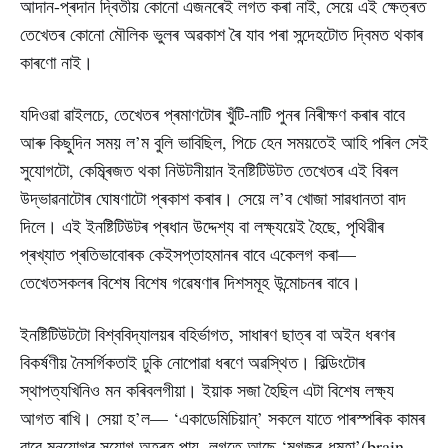
আদান-প্ৰদান দ্বিতীয় কোনো এজনৰেই লগত কৰা নাই, সেয়ে এই ক্ষেত্ৰত
তেখেতৰ কোনো মৌলিক ভুলৰ অৱকাশ ৰৈ যাব পৰা সন্দেহটোত দ্বিমত থকাৰ
কাৰণো নাই।
যদিওৱা ৱাইলচে, তেখেতৰ প্ৰমাণটোৰ খুঁটি-নাটি পুনৰ নিৰীক্ষণ কৰাৰ বাবে
আৰু কিছুদিন সময় ল’ম বুলি ভাবিছিল, পিচে হেন সময়তেই আহি পৰিল সেই
সুযোগটো, কেম্ব্ৰিজত থকা নিউটনীয়ান ইনষ্টিটিউটত তেখেতৰ এই বিৰল
উদ্ভাৱনাটোৰ ঘোষণাটো প্ৰকাশ কৰাৰ। সেয়ে ল’ব খোজা সাৱধানতা বাদ
দিলে। এই ইনষ্টিটিউটৰ প্ৰধান উদ্দেশ্য বা লক্ষ্যয়েই হৈছে, পৃথিৱীৰ
প্ৰখ্যাত প্ৰতিভাবোৰক কেইসপ্তাহমানৰ বাবে একেলগ কৰা—
তেখেতসকলৰ বিশেষ বিশেষ গৱেষণাৰ দিশসমূহ উন্মোচনৰ বাবে।
ইনষ্টিটিউটটো বিশ্ববিদ্যালয়ৰ বহিৰ্ভাগত, সাধাৰণ ছাত্ৰ বা অইন ধৰণৰ
বিকৰ্ষণীয় নৈসৰ্গিকতাই ঢুকি নোপোৱা ধৰণে অৱস্থিত। বিল্ডিংটোৰ
স্থাপত্যখিনিও মন কৰিবলগীয়া। ইয়াক সজা হৈছিল এটা বিশেষ লক্ষ্য
আগত ৰাখি। সেয়া হ’ল— ‘একাডেমিচিয়ান্’ সকলে যাতে পাৰস্পৰিক কামৰ
বাবে মনযোগৰ সুযোগ অহৰহ পায়, লগতে আছে ‘মগজুৰ-ধুমুহা’(brain-