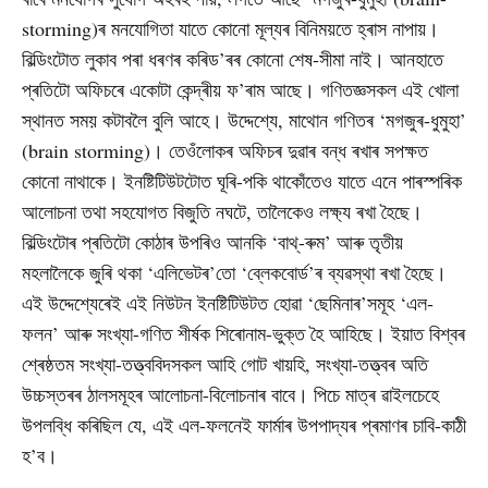
storming)ৰ মনযোগিতা যাতে কোনো মূল্যৰ বিনিময়তে হ্ৰাস নাপায়।
বিল্ডিংটোত লুকাব পৰা ধৰণৰ কৰিড’ৰৰ কোনো শেষ-সীমা নাই। আনহাতে
প্ৰতিটো অফিচৰে একোটা কেন্দ্ৰীয় ফ’ৰাম আছে। গণিতজ্ঞসকল এই খোলা
স্থানত সময় কটাবলৈ বুলি আহে। উদ্দেশ্যে, মাথোন গণিতৰ ‘মগজুৰ-ধুমুহা’
(brain storming)। তেওঁলোকৰ অফিচৰ দুৱাৰ বন্ধ ৰখাৰ সপক্ষত
কোনো নাথাকে। ইনষ্টিটিউটটোত ঘূৰি-পকি থাকোঁতেও যাতে এনে পাৰস্পৰিক
আলোচনা তথা সহযোগত বিজুতি নঘটে, তালৈকেও লক্ষ্য ৰখা হৈছে।
বিল্ডিংটোৰ প্ৰতিটো কোঠাৰ উপৰিও আনকি ‘বাথ্-ৰুম’ আৰু তৃতীয়
মহলালৈকে জুৰি থকা ‘এলিভেটৰ’তো ‘ব্লেকবোৰ্ড’ৰ ব্যৱস্থা ৰখা হৈছে।
এই উদ্দেশ্যেৰেই এই নিউটন ইনষ্টিটিউটত হোৱা ‘ছেমিনাৰ’সমূহ ‘এল-
ফলন’ আৰু সংখ্যা-গণিত শীৰ্ষক শিৰোনাম-ভুক্ত হৈ আহিছে। ইয়াত বিশ্বৰ
শ্ৰেষ্ঠতম সংখ্যা-তত্ত্ববিদসকল আহি গোট খায়হি, সংখ্যা-তত্ত্বৰ অতি
উচ্চস্তৰৰ ঠালসমূহৰ আলোচনা-বিলোচনাৰ বাবে। পিচে মাত্ৰ ৱাইলচেহে
উপলব্ধি কৰিছিল যে, এই এল-ফলনেই ফাৰ্মাৰ উপপাদ্যৰ প্ৰমাণৰ চাবি-কাঠী
হ’ব।