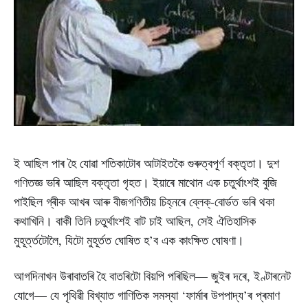
ই আছিল পাৰ হৈ যোৱা শতিকাটোৰ আটাইতকৈ গুৰুত্বপূৰ্ণ বক্তৃতা। দুশ
গণিতজ্ঞ ভৰি আছিল বক্তৃতা গৃহত। ইয়াৰে মাথোন এক চতুৰ্থাংশই বুজি
পাইছিল গ্ৰীক আখৰ আৰু বীজগণিতীয় চিহ্নৰে ব্লেক্-বোৰ্ডত ভৰি থকা
কথাখিনি। বাকী তিনি চতুৰ্থাংশই বাট চাই আছিল, সেই ঐতিহাসিক
মুহূৰ্ত্তটোলৈ, যিটো মুহূৰ্তত ঘোষিত হ’ব এক কাংক্ষিত ঘোষণা।
আগদিনাখন উৰাবাতৰি হৈ বাতৰিটো বিয়পি পৰিছিল— জুইৰ দৰে, ইণ্টাৰনেট
যোগে— যে পৃথিৱী বিখ্যাত গাণিতিক সমস্যা ‘ফাৰ্মাৰ উপপাদ্য’ৰ প্ৰমাণ