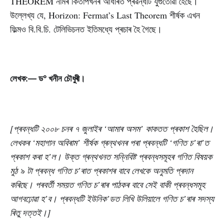
THEOREM নামৰ কিতাপখনৰ আধাৰত প্ৰৱন্ধটি যুগুতোৱা হৈছে।
উল্লেখ্য যে, Horizon: Fermat’s Last Theorem শীৰ্ষক এখন
ফিল্মও বি.বি.চি. টেলিভিচনত ইতিমধ্যে প্ৰচাৰ হৈ গৈছে।
লেখক:— ড° খনীন চৌধুৰী।
[প্ৰবন্ধটি ২০০৮ চনৰ ৭ জুলাইৰ ‘আমাৰ অসম’ কাকতত প্ৰকাশ হৈছিল।
লেখকৰ ‘মহাগান অবিৰাম’ শীৰ্ষক গ্ৰন্থখনৰ পৰা প্ৰবন্ধটি ‘গণিত চ’ৰা’ত
প্ৰকাশ কৰা হ’ল। উক্ত গ্ৰন্থখনত সন্নিবিষ্ট প্ৰবন্ধসমূহৰ গণিত বিষয়ক
মুঠ ৯ টা প্ৰবন্ধ গণিত চ’ৰাত প্ৰকাশৰ বাবে লেখকে অনুমতি প্ৰদান
কৰিছে। পৰবৰ্তী সময়ত গণিত চ’ৰাৰ পাঠকৰ বাবে সেই বাকী প্ৰবন্ধসমূহ
আগবঢ়োৱা হ’ব। প্ৰবন্ধটি ইউনিক’ডত লিখি উলিয়ালে গণিত চ’ৰাৰ সদস্য
ৰিতু দত্তই।]