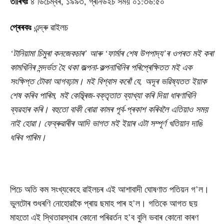
তাৰিখঃ
৪ ডিচেম্বৰ, ১৯৯৩, গ্ৰীনউইচ সময় ০১:৩৬:৫০
প্ৰেৰকঃ
এন্দ্ৰু ৱাইলচ
‘টানিয়ামা চিমুৰা কনজেকচাৰ’ আৰু ‘ফাৰ্মাৰ শেষ উপপাদ্য’ৰ ওপৰত মই কৰা
কামখিনিৰ সন্দৰ্ভত হৈ থকা জল্পনা-কল্পনাখিনিৰ পৰিপ্ৰেক্ষিতত মই এক
সংক্ষিপ্ত টোকা আগবঢ়াম। মই বিশ্বাস কৰোঁ যে, অদূৰ ভৱিষ্যতত ইয়াক
শেষ কৰিব পাৰিম, মই কেম্ব্ৰিজ-বক্তৃতাত ব্যাখ্যা কৰি দিয়া ধাৰণাখিনি
ব্যৱহাৰ কৰি। বহুতো বাকী ৰোৱা কামৰ পূৰ্ব-প্ৰকাশ কৰিবলৈ এতিয়াও সময়
নাই হোৱা। ফেব্ৰুৱাৰীৰ আদি ভাগত মই ইয়াৰ এটা সম্পূৰ্ণ খতিয়ান দাঙি
ধৰিব পাৰিম।
পিচে অতি কম সংখ্যকেহে ৱাইলচৰ এই আশাবাদী ঘোষণাত পতিয়ন গ’ল।
ভুলটোৰ শুধৰণি নোহোৱাকৈ প্ৰায় ছমাহ পাৰ হ’ল। গতিকে আগত ছয়
মাহতো এই স্থিতাৱস্থাৰ কোনো পৰিৱৰ্তন হ’ব বুলি ভবাৰ কোনো কাৰণ