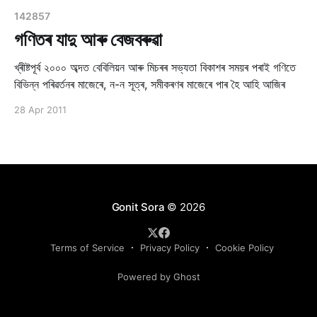
142857
গণিতৰ যাদু আৰু বেজবৰুৱা
খ্ৰীষ্টপূৰ্ব ২০০০ অব্দত বেবিলিয়ন আৰু মিচৰৰ সভ্যতা বিকাশৰ সময়ৰ পৰাই গণিতে
বিভিন্ন পৰিৱৰ্তনৰ মাজেৰে, ন-ন সূত্ৰ, সমীকৰণৰ মাজেৰে পাৰ হৈ আহি আজিৰ
28 Apr 2011
Gonit Sora
© 2026
Terms of Service
Privacy Policy
Cookie Policy
Powered by Ghost