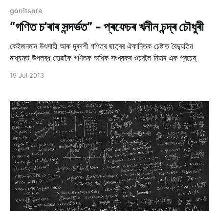
gonitsora
“গণিত চ’ৰাৰ সন্দৰ্ভত” - প্ৰফেচৰ খনীন চন্দ্ৰ চৌধুৰী
কেইজনমান উৎসাহী আৰু দূৰদৰ্শী গণিতৰ ছাত্ৰৰ ঐকান্তিক চেষ্টাত বৈদ্যুতিন
মাধ্যমত উপলব্ধ হোৱাকৈ গণিতক অধিক সংখ্যকৰ ওচৰলৈ নিয়াৰ এক প্ৰচেষ্
19 Jul 2013